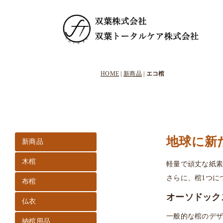
HOME
|
新商品
|
エコ棺
地球に新
新商品
木棺
軽量で頑丈な紙
さらに、棺1つに
布棺
オーソドック
仏衣
一般的な棺のデ
納棺用品