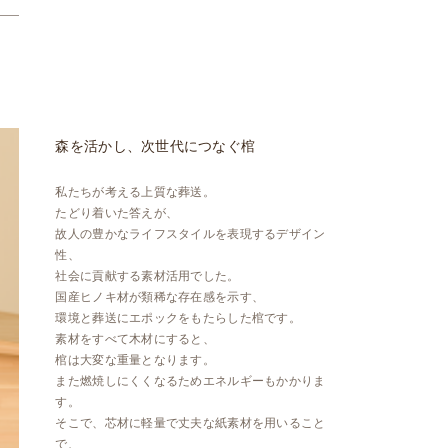
森を活かし、次世代につなぐ棺
私たちが考える上質な葬送。
たどり着いた答えが、
故人の豊かなライフスタイルを表現するデザイン
性、
社会に貢献する素材活用でした。
国産ヒノキ材が類稀な存在感を示す、
環境と葬送にエポックをもたらした棺です。
素材をすべて木材にすると、
棺は大変な重量となります。
また燃焼しにくくなるためエネルギーもかかりま
す。
そこで、芯材に軽量で丈夫な紙素材を用いること
で、