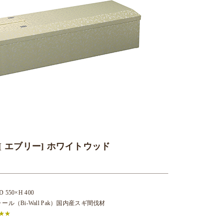
[ エブリー] ホワイトウッド
 550×H 400
ル（Bi-Wall Pak）国内産スギ間伐材
★★★