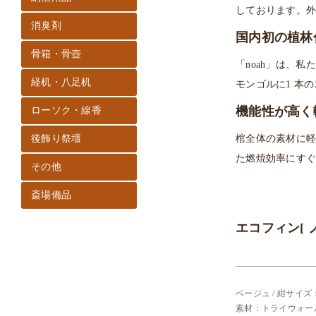
しております。
消臭剤
国内初の植林
骨箱・骨壺
「noah」は、
経机・八足机
モンゴルに1 本
機能性が高く
ローソク・線香
後飾り祭壇
棺全体の素材に
た燃焼効率にす
その他
斎場備品
エコフィン[ 
ベージュ / 紺サイズ：L 
素材：トライウォール（