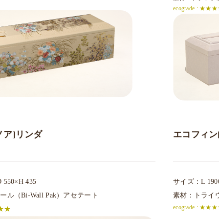
ecograde : ★★
ノア]リンダ
エコフィン[
550×H 435
サイズ：L 1900
（Bi-Wall Pak）アセテート
素材：トライウォ
ecograde : ★★
★★★