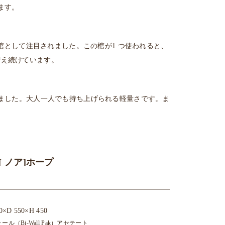
ます。
棺として注目されました。この棺が1 つ使われると、
も増え続けています。
ました。大人一人でも持ち上げられる軽量さです。ま
 ノア]ホープ
×D 550×H 450
ル（Bi-Wall Pak）アセテート