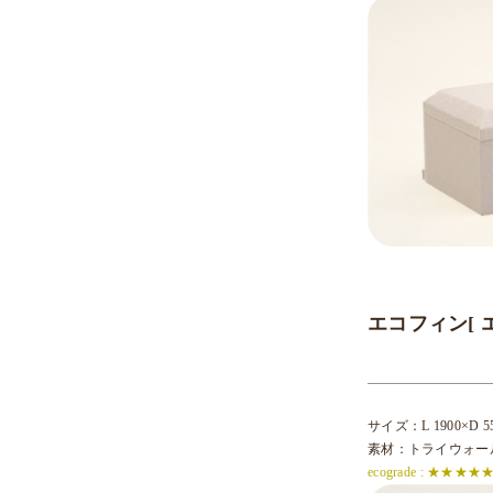
エコフィン[ 
サイズ：L 1900×D 55
素材：トライウォール（
ecograde : ★★★★