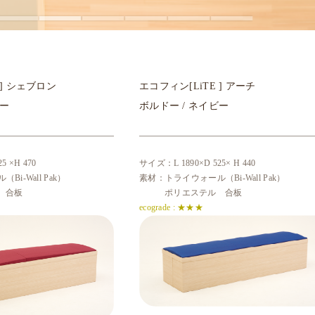
E ] シェブロン
エコフィン[LiTE ] アーチ
ビー
ボルドー / ネイビー
5 ×H 470
サイズ：L 1890×D 525× H 440
i-Wall Pak）
素材：トライウォール（Bi-Wall Pak）
 合板
ポリエステル 合板
ecograde : ★★★