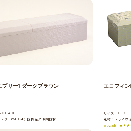
エブリー] ダークブラウン
エコフィン
0×H 400
サイズ：L 1900×D
Bi-Wall Pak）国内産スギ間伐材
素材：トライウォー
★
ecograde : ★★