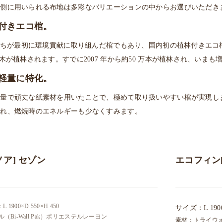
外側に用いられる布地は多彩なバリエーションの中からお選びいただき
付きエコ棺。
私たちが最初に環境貢献に取り組んだ棺でもあり、国内初の植林付きエコ
の木が植林されます。すでに2007 年から約50 万本が植林され、いま
軽量に特化。
軽量で頑丈な紙素材を用いたことで、極めて取り扱いやすい棺が実現し
ぐれ、燃焼時のエネルギーも少なくすみます。
ノア] セゾン
エコフィン[
1900×D 550×H 450
サイズ：L 1900
Bi-Wall Pak）ポリエステルレーヨン
素材：トライウォー