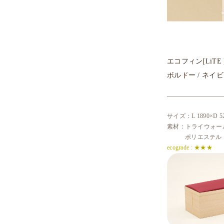
エコフィン[LiT
ボルドー / ネイ
サイズ：L 1890×D 52
素材：トライウォール（B
ポリエステル
ecograde : ★★★