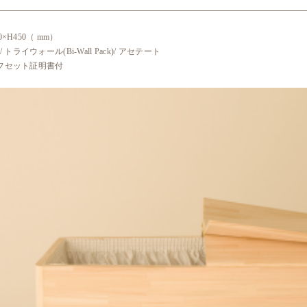
0×H450（ mm）
ライウォール(Bi-Wall Pack)/ アセテート
オフセット証明書付
★