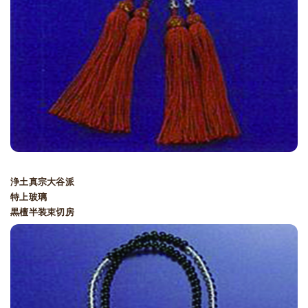
浄土真宗大谷派
特上玻璃
黒檀半装束切房