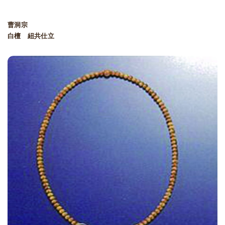
曹洞宗
白檀 紐共仕立