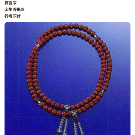
真言宗
金剛菩提珠
行者頭付