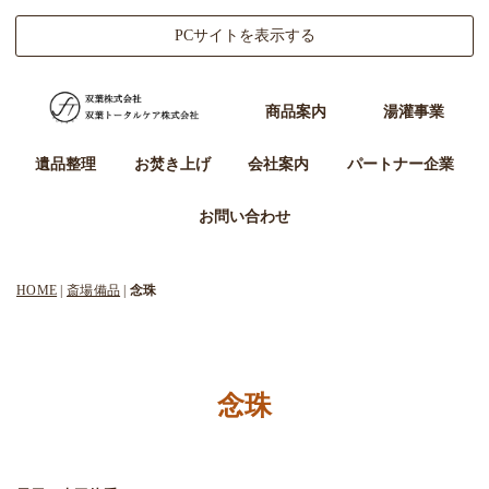
PCサイトを表示する
商品案内
湯灌事業
遺品整理
お焚き上げ
会社案内
パートナー企業
お問い合わせ
HOME
|
斎場備品
|
念珠
念珠