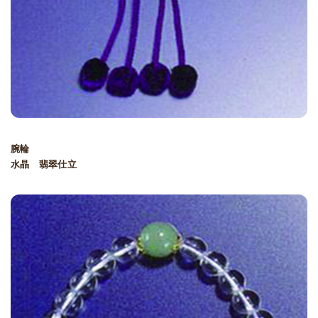
腕輪
水晶 翡翠仕立