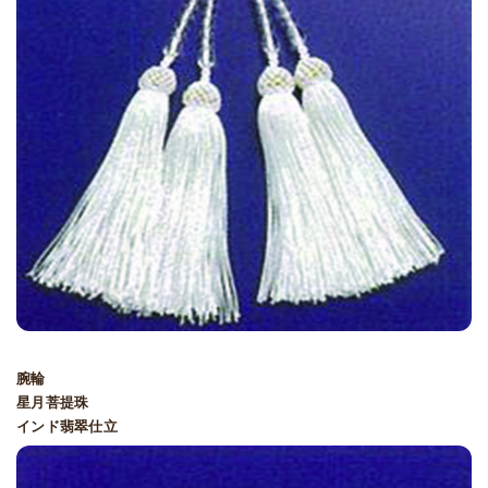
腕輪
星月菩提珠
インド翡翠仕立