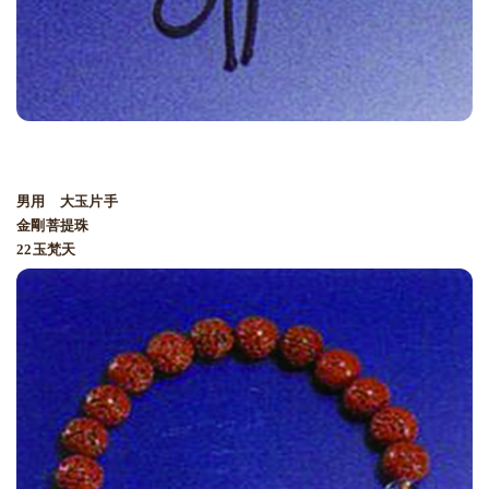
男用 大玉片手
金剛菩提珠
22玉梵天