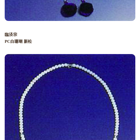
臨済宗
PC白珊瑚 新松